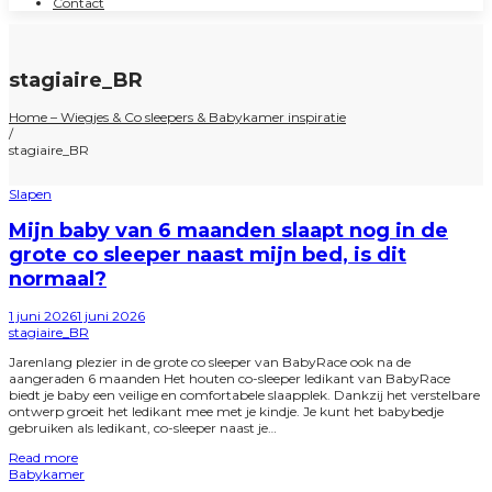
Contact
stagiaire_BR
Home – Wiegjes & Co sleepers & Babykamer inspiratie
/
stagiaire_BR
Posted
Slapen
in
Mijn baby van 6 maanden slaapt nog in de
grote co sleeper naast mijn bed, is dit
normaal?
Posted
1 juni 2026
1 juni 2026
on
by
stagiaire_BR
Jarenlang plezier in de grote co sleeper van BabyRace ook na de
aangeraden 6 maanden Het houten co-sleeper ledikant van BabyRace
biedt je baby een veilige en comfortabele slaapplek. Dankzij het verstelbare
ontwerp groeit het ledikant mee met je kindje. Je kunt het babybedje
gebruiken als ledikant, co-sleeper naast je…
Read more
Posted
Babykamer
in