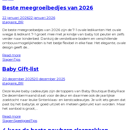
in
Beste meegroeibedjes van 2026
Posted
22 januari 2026
22 januari 2026
on
by
stagiaire_BR
De beste meegroeibedjes van 2026 zijn de 7-1 ovale ledikanten Het ovale
wiegje & ledikant 7-1 groeit mee met je kindje van baby tot peuter en zelfs
verder naar kinderbed. Dankzij de verstelbare bodem en verschillende
ombouwmogelijkheden is het bedje flexibel in elke fase. Het elegante, ovale
design geeft de…
Read more
Posted
Slapen
Tips
in
Baby Gift-list
Posted
20 december 2025
20 december 2025
on
by
stagiaire_BR
Deze leuke baby cadeautjes zijn de toppers van Baby Boutique BabyRace
De decembermaand staat voor de deur en daarmee ook de jaarlijkse
zoektocht naar leuke Sinterklaas- en kerstcadeautjes. Je wilt iets geven dat
past bij het babytje, er goed uitziet en meteen gebruikt kan worden. Maar
het aanbod is groot,…
Read more
Posted
Slapen
Speelgoed
Tips
in