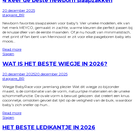
4 keer de beste newborn slaapzakken
Posted
20 december 2025
on
by
stagiaire_BR
Newborn favorites slaapzakken voor baby's Vier unieke modellen, elk van
het merk MEYCO, gemaakt in zachte, warme kleuren die perfect passen bij
de knusse sfeer van de eerste maanden. Of je nu houdt van minimalistisch,
met print of fan bent van Merinowol: er zit voor elke pasgeboren baby iets
moois…
Read more
Posted
Slapen
in
WAT IS HET BESTE WIEGJE IN 2026?
Posted
20 december 2025
20 december 2025
on
by
stagiaire_BR
Wiegje BabyRace voor jarenlang plezier Wat dit wiegje zo bijzonder
maakt, is de combinatie van de vorm, natuurlijke materialen en de unieke
schommelfunctie. De ovale vorm is bewust gekozen: dat creëert een knus
coconnetje, omsloten gevoel dat lijkt op de veiligheid van de buik, waardoor
baby’s zich sneller op hun…
Read more
Posted
Slapen
in
HET BESTE LEDIKANTJE IN 2026