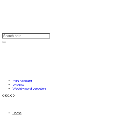
Mijn Account
Wishlist
Wachtwoord vergeten
0
€
0.00
Home