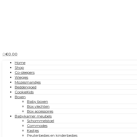
0
€
0.00
Home
Shop
Co-sleepers
Wiegjes
Mozesmandjes
Beddengoed
CookieKids
Boxen
Baby boxen
Box vlechten
Box accessoires
Babykamer meubels
Schommelstoel
Commodes
Kastjes
Peuterbedjes en kinderbedjes