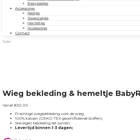
Babybedjes
Accessoires
Nestjes
Slaapzakjes
Hemeltjes
Accessoires
Contact
Sale!
Wieg bekleding & hemeltje Baby
Vanaf
€
50.00
Prachtige wiegbekleding voor de wieg;
100% katoen (OEKO-TEX gecertificeerde stoffen);
Stel eigen bekleding set samen;
Levertijd binnen 1-3 dagen;