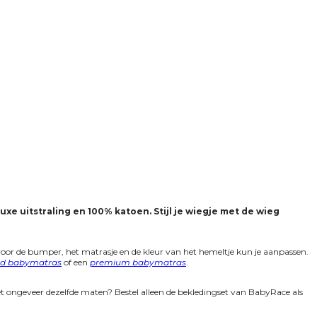
e uitstraling en 100% katoen. Stijl je wiegje met de wieg
e voor de bumper, het matrasje en de kleur van het hemeltje kun je aanpassen.
rd babymatras
of een
premium babymatras
.
t ongeveer dezelfde maten? Bestel alleen de bekledingset van BabyRace als