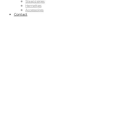
Slaapzakjes
Hemeltjes
Accessoires
Contact