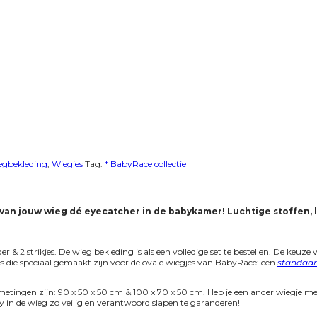
egbekleding
,
Wiegjes
Tag:
* BabyRace collectie
n jouw wieg dé eyecatcher in de babykamer! Luchtige stoffen, lux
& 2 strikjes. De wieg bekleding is als een volledige set te bestellen. De keuz
s die speciaal gemaakt zijn voor de ovale wiegjes van BabyRace: een
standaa
etingen zijn: 90 x 50 x 50 cm & 100 x 70 x 50 cm. Heb je een ander wiegje me
y in de wieg zo veilig en verantwoord slapen te garanderen!