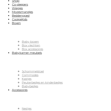
Shop
Co-sleepers
Wiegjes
Mozesmandjes
Beddengoed
CookieKids
Boxen
Baby boxen
Box vlechten
Box accessoires
Babykamer meubels
Schommelstoel
Commodes
Kastjes
Peuterbedjes en kinderbedjes
Babybedjes
Accessoires
Nestjes