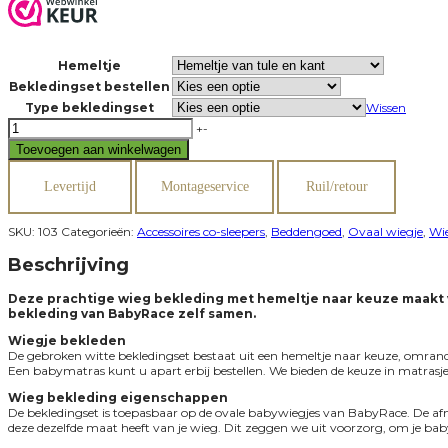
Hemeltje
Bekledingset bestellen
Type bekledingset
Wissen
Wieg
+
-
bekleding
Toevoegen aan winkelwagen
&
hemeltje
BabyRace
Levertijd
Montageservice
Ruil/retour
aantal
SKU:
103
Categorieën:
Accessoires co-sleepers
,
Beddengoed
,
Ovaal wiegje
,
Wi
Beschrijving
Deze prachtige wieg bekleding met hemeltje naar keuze maakt va
bekleding van BabyRace zelf samen.
Wiegje bekleden
De gebroken witte bekledingset bestaat uit een hemeltje naar keuze, omrander 
Een babymatras kunt u apart erbij bestellen. We bieden de keuze in matrasje
Wieg bekleding eigenschappen
De bekledingset is toepasbaar op de ovale babywiegjes van BabyRace. De afm
deze dezelfde maat heeft van je wieg. Dit zeggen we uit voorzorg, om je bab