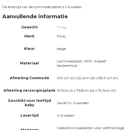
De levertijd van de commode petite is 1-6 weken.
Aanvullende informatie
Gewicht
1.7 kg
Merk
Pinio
Kleur
beige
Laminaatplaat, MDF, massief
Materiaal
beukenhout
Afmeting Commode
100 cm (l) x 52,4cm (b) x 89,9 cm (h)
Afmeting verzorginsplank
100cm (l) x 75,8cm (b) x 79,3cm (h)
Geschikt voor leeftijd
Vanaf 0+ maanden
baby
Levertijd
4-6 weken
Geleverd in pakketten voor zelfmontage.
Montage