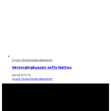
Quick Shop
Opties selecteren
Verzorgingkussen softy Nattou
Vanaf
€
79.95
Quick Shop
Opties selecteren