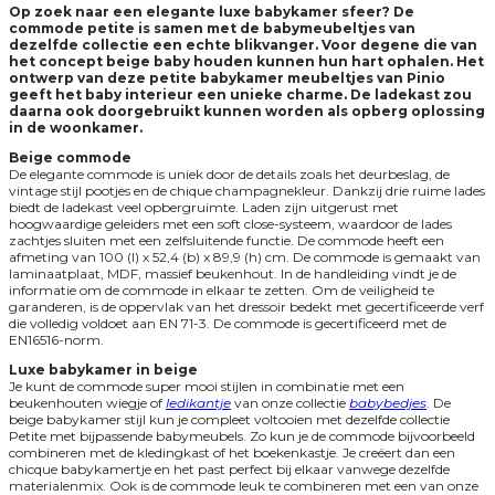
Op zoek naar een elegante luxe babykamer sfeer? De
commode petite is samen met de babymeubeltjes van
dezelfde collectie een echte blikvanger. Voor degene die van
het concept beige baby houden kunnen hun hart ophalen.
Het
ontwerp van deze petite babykamer meubeltjes van Pinio
geeft het baby interieur een unieke charme. De ladekast zou
daarna ook doorgebruikt kunnen worden als opberg oplossing
in de woonkamer.
Beige commode
De elegante commode is uniek door de details zoals het deurbeslag, de
vintage stijl pootjes en de chique champagnekleur. Dankzij drie ruime lades
biedt de ladekast veel opbergruimte. Laden zijn uitgerust met
hoogwaardige geleiders met een soft close-systeem, waardoor de lades
zachtjes sluiten met een zelfsluitende functie. De commode heeft een
afmeting van 100 (l) x 52,4 (b) x 89,9 (h) cm. De commode is gemaakt van
laminaatplaat, MDF, massief beukenhout. In de handleiding vindt je de
informatie om de commode in elkaar te zetten.
Om de veiligheid te
garanderen, is de oppervlak van het dressoir bedekt met gecertificeerde verf
die volledig voldoet aan EN 71-3. De commode is gecertificeerd met de
EN16516-norm.
Luxe babykamer in beige
Je kunt de commode super mooi stijlen in combinatie met een
beukenhouten wiegje of
ledikantje
van onze collectie
babybedjes
. De
beige babykamer stijl kun je compleet voltooien met dezelfde collectie
Petite met bijpassende babymeubels. Zo kun je de commode bijvoorbeeld
combineren met de kledingkast of het boekenkastje. Je creëert dan een
chicque babykamertje en het past perfect bij elkaar vanwege dezelfde
materialenmix. Ook is de commode leuk te combineren met een van onze