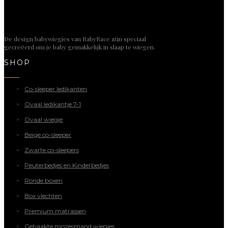
De design babywiegjes van BabyRace zijn speciaal
gecreëerd om je baby gemakkelijk in slaap te wiegen.
SHOP
Co-sleeper ledikanten
Ovaal ledikantje 7-1
Ovaal wiegje
Beige co-sleeper
Zwarte co-sleepers
Peuterbedjes en Kinderbedjes
Ronde boxen
Box vlechten
Premium matrassen
Gehaakte mozesmand wiegjes