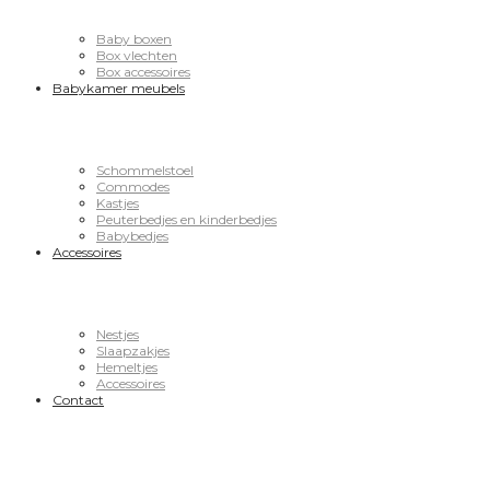
Baby boxen
Box vlechten
Box accessoires
Babykamer meubels
Schommelstoel
Commodes
Kastjes
Peuterbedjes en kinderbedjes
Babybedjes
Accessoires
Nestjes
Slaapzakjes
Hemeltjes
Accessoires
Contact