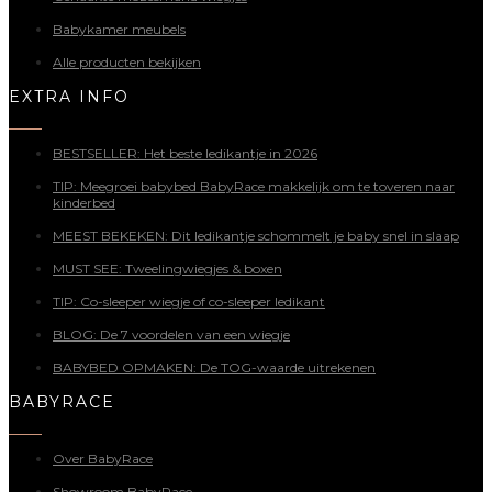
Babykamer meubels
Alle producten bekijken
EXTRA INFO
BESTSELLER: Het beste ledikantje in 2026
TIP: Meegroei babybed BabyRace makkelijk om te toveren naar
kinderbed
MEEST BEKEKEN: Dit ledikantje schommelt je baby snel in slaap
MUST SEE: Tweelingwiegjes & boxen
TIP: Co-sleeper wiegje of co-sleeper ledikant
BLOG: De 7 voordelen van een wiegje
BABYBED OPMAKEN: De TOG-waarde uitrekenen
BABYRACE
Over BabyRace
Showroom BabyRace