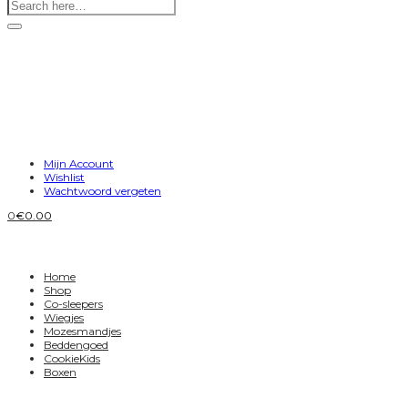
Mijn Account
Wishlist
Wachtwoord vergeten
0
€
0.00
Home
Shop
Co-sleepers
Wiegjes
Mozesmandjes
Beddengoed
CookieKids
Boxen