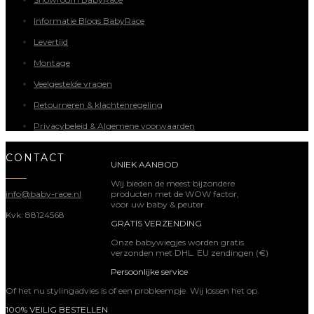
Informatie Blogs BabyRace
Levertijd
Montage
Veelgestelde vragen
Retourneren & klachtenregeling
Privacybeleid & Algemene voorwaarden
CONTACT
UNIEK AANBOD
Wij bieden de meest bijzondere
producten met de WOW factor,
info@baby-race.nl
voor uw baby & peuter.
Kvk: 88124568
GRATIS VERZENDING
Onze babywiegjes worden gratis
verzonden met DHL. EU zendingen (€)
Persoonlijke service
Of het nu stylingadvies is of een probleempje. Wij lossen het op.
100% VEILIG BESTELLEN