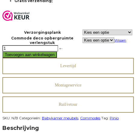
Gratis verzending;
Verzorgingsplank
Commode deco opbergruimte
Wissen
verlengstuk
Commode
+
-
petite
Toevoegen aan winkelwagen
aantal
Levertijd
Montageservice
Ruil/retour
SKU:
N/B
Categorieën:
Babykamer meubels
,
Commodes
Tag:
Pinio
Beschrijving