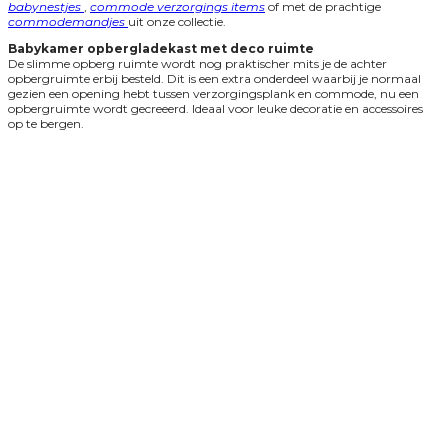
babynestjes
,
commode verzorgings items
of met de prachtige
commodemandjes
uit onze collectie.
Babykamer opbergladekast met deco ruimte
De slimme opberg ruimte wordt nog praktischer mits je de achter
opbergruimte erbij besteld. Dit is een extra onderdeel waarbij je normaal
gezien een opening hebt tussen verzorgingsplank en commode, nu een
opbergruimte wordt gecreeerd. Ideaal voor leuke decoratie en accessoires
op te bergen.