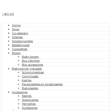
0
€
0.00
Home
Shop
Co-sleepers
Wiegjes
Mozesmandjes
Beddengoed
CookieKids
Boxen
Baby boxen
Box vlechten
Box accessoires
Babykamer meubels
Schommelstoel
Commodes
Kastjes
Peuterbedjes en kinderbedjes
Babybedjes
Accessoires
Nestjes
Slaapzakjes
Hemeltjes
Accessoires