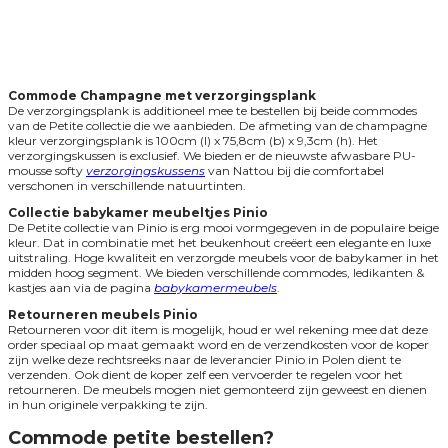
Commode Champagne met verzorgingsplank
De verzorgingsplank is additioneel mee te bestellen bij beide commodes
van de Petite collectie die we aanbieden. De afmeting van de champagne
kleur verzorgingsplank is 100cm (l) x 75,8cm (b) x 9,3cm (h). Het
verzorgingskussen is exclusief. We bieden er de nieuwste afwasbare PU-
mousse softy
verzorgingskussens
van Nattou bij die comfortabel
verschonen in verschillende natuurtinten.
Collectie babykamer meubeltjes Pinio
De Petite collectie van Pinio is erg mooi vormgegeven in de populaire beige
kleur. Dat in combinatie met het beukenhout creëert een elegante en luxe
uitstraling. Hoge kwaliteit en verzorgde meubels voor de babykamer in het
midden hoog segment. We bieden verschillende commodes, ledikanten &
kastjes aan via de pagina
babykamermeubels
.
Retourneren meubels Pinio
Retourneren voor dit item is mogelijk, houd er wel rekening mee dat deze
order speciaal op maat gemaakt word en de verzendkosten voor de koper
zijn welke deze rechtsreeks naar de leverancier Pinio in Polen dient te
verzenden. Ook dient de koper zelf een vervoerder te regelen voor het
retourneren. De meubels mogen niet gemonteerd zijn geweest en dienen
in hun originele verpakking te zijn.
Commode petite bestellen?