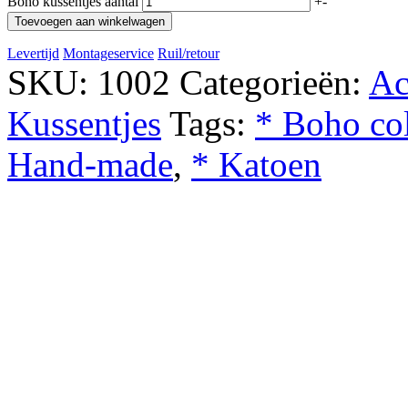
Boho kussentjes aantal
+
-
Toevoegen aan winkelwagen
Levertijd
Montageservice
Ruil/retour
SKU:
1002
Categorieën:
Ac
Kussentjes
Tags:
* Boho col
Hand-made
,
* Katoen